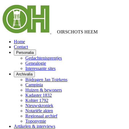
OIRSCHOTS HEEM
Home
Contact
Personalia
Gedachtenisprentjes
Genealogie
Interessante sites
Archivalia
Bijdragen Jan Toirkens
Campinia
Huizen & bewoners
Kadaster 1832
Kohier 1792
Nieuwskroniek
Notariële akten
Regionaal archief
Toponymie
Artikelen & interviews