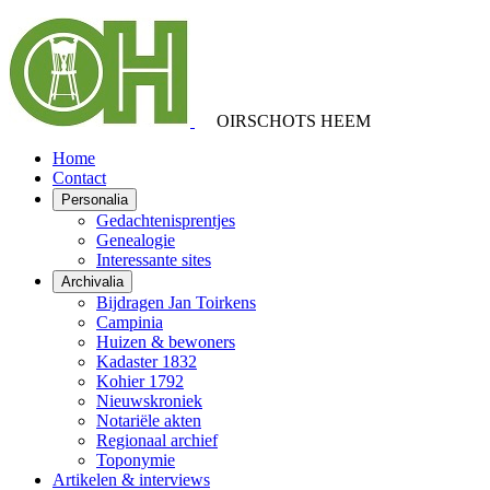
OIRSCHOTS HEEM
Home
Contact
Personalia
Gedachtenisprentjes
Genealogie
Interessante sites
Archivalia
Bijdragen Jan Toirkens
Campinia
Huizen & bewoners
Kadaster 1832
Kohier 1792
Nieuwskroniek
Notariële akten
Regionaal archief
Toponymie
Artikelen & interviews