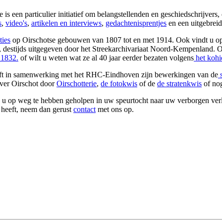
een particulier initiatief om belangstellenden en geschiedschrijvers, d
s
,
video's
,
artikelen en interviews
,
gedachtenisprentjes
en een uitgebrei
ties
op Oirschotse gebouwen van 1807 tot en met 1914. Ook vindt u op
, destijds uitgegeven door het Streekarchivariaat Noord-Kempenland. 
 1832.
of wilt u weten wat ze al 40 jaar eerder bezaten volgens
het kohi
 heeft in samenwerking met het RHC-Eindhoven zijn bewerkingen van de
s
over Oirschot door
Oirschotterie
,
de fotokwis
of de
de stratenkwis
of nog
e u op weg te hebben geholpen in uw speurtocht naar uw verborgen verle
s heeft, neem dan gerust
contact
met ons op.