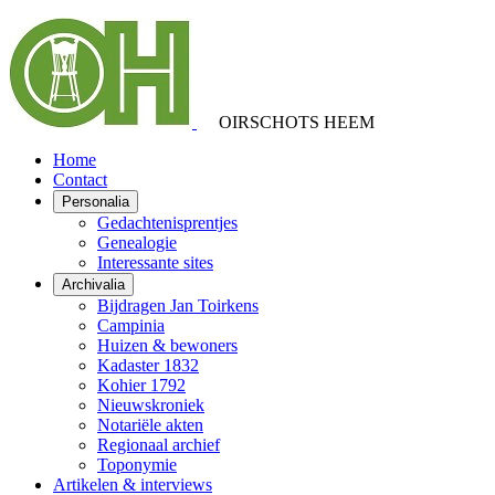
OIRSCHOTS HEEM
Home
Contact
Personalia
Gedachtenisprentjes
Genealogie
Interessante sites
Archivalia
Bijdragen Jan Toirkens
Campinia
Huizen & bewoners
Kadaster 1832
Kohier 1792
Nieuwskroniek
Notariële akten
Regionaal archief
Toponymie
Artikelen & interviews