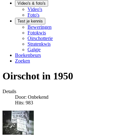
Video's & foto's
Video's
Foto's
Test je kennis
Beweringen
Fotokwis
Oirschotterie
Stratenkwis
Galgje
Boekenbeurs
Zoeken
Oirschot in 1950
Details
Door:
Onbekend
Hits: 983