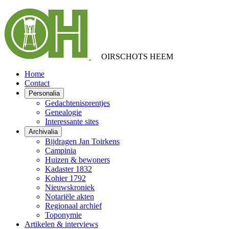
OIRSCHOTS HEEM
Home
Contact
Personalia
Gedachtenisprentjes
Genealogie
Interessante sites
Archivalia
Bijdragen Jan Toirkens
Campinia
Huizen & bewoners
Kadaster 1832
Kohier 1792
Nieuwskroniek
Notariële akten
Regionaal archief
Toponymie
Artikelen & interviews