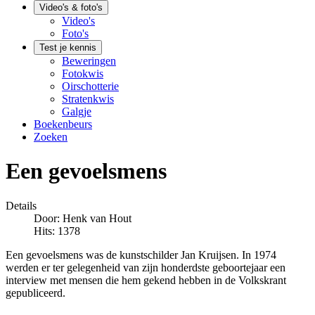
Video's & foto's
Video's
Foto's
Test je kennis
Beweringen
Fotokwis
Oirschotterie
Stratenkwis
Galgje
Boekenbeurs
Zoeken
Een gevoelsmens
Details
Door:
Henk van Hout
Hits: 1378
Een gevoelsmens was de kunstschilder Jan Kruijsen. In 1974
werden er ter gelegenheid van zijn honderdste geboortejaar een
interview met mensen die hem gekend hebben in de Volkskrant
gepubliceerd.