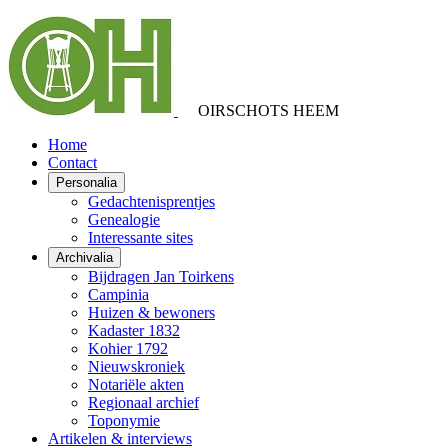
OIRSCHOTS HEEM
Home
Contact
Personalia
Gedachtenisprentjes
Genealogie
Interessante sites
Archivalia
Bijdragen Jan Toirkens
Campinia
Huizen & bewoners
Kadaster 1832
Kohier 1792
Nieuwskroniek
Notariële akten
Regionaal archief
Toponymie
Artikelen & interviews