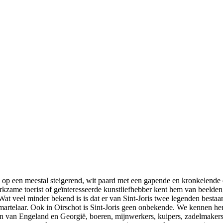
n op een meestal steigerend, wit paard met een gapende en kronkelende 
zame toerist of geïnteresseerde kunstliefhebber kent hem van beelden, 
 veel minder bekend is is dat er van Sint-Joris twee legenden bestaan 
 martelaar. Ook in Oirschot is Sint-Joris geen onbekende. We kennen he
on van Engeland en Georgië, boeren, mijnwerkers, kuipers, zadelmakers, t