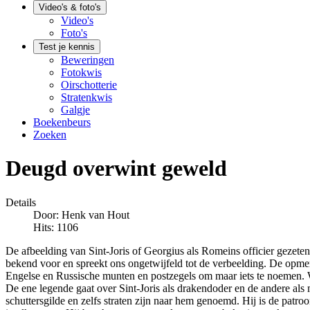
Video's & foto's
Video's
Foto's
Test je kennis
Beweringen
Fotokwis
Oirschotterie
Stratenkwis
Galgje
Boekenbeurs
Zoeken
Deugd overwint geweld
Details
Door:
Henk van Hout
Hits: 1106
De afbeelding van Sint-Joris of Georgius als Romeins officier gezete
bekend voor en spreekt ons ongetwijfeld tot de verbeelding. De opmerk
Engelse en Russische munten en postzegels om maar iets te noemen. Wat
De ene legende gaat over Sint-Joris als drakendoder en de andere als
schuttersgilde en zelfs straten zijn naar hem genoemd. Hij is de patro