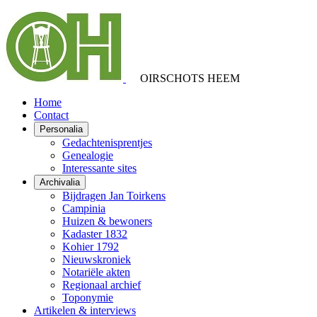
OIRSCHOTS HEEM
Home
Contact
Personalia
Gedachtenisprentjes
Genealogie
Interessante sites
Archivalia
Bijdragen Jan Toirkens
Campinia
Huizen & bewoners
Kadaster 1832
Kohier 1792
Nieuwskroniek
Notariële akten
Regionaal archief
Toponymie
Artikelen & interviews