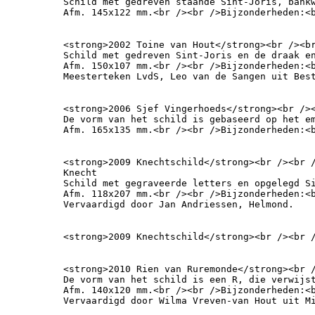
Schild met gedreven staande Sint-Joris, bankw
Afm. 145x122 mm.<br /><br />Bijzonderheden:<
<strong>2002 Toine van Hout</strong><br /><br
Schild met gedreven Sint-Joris en de draak en
Afm. 150x107 mm.<br /><br />Bijzonderheden:<
Meesterteken LvdS, Leo van de Sangen uit Bes
<strong>2006 Sjef Vingerhoeds</strong><br /><
De vorm van het schild is gebaseerd op het e
Afm. 165x135 mm.<br /><br />Bijzonderheden:<
<strong>2009 Knechtschild</strong><br /><br /
Knecht

Schild met gegraveerde letters en opgelegd Si
Afm. 118x207 mm.<br /><br />Bijzonderheden:<b
Vervaardigd door Jan Andriessen, Helmond.
<strong>2009 Knechtschild</strong><br /><br 
<strong>2010 Rien van Ruremonde</strong><br /
De vorm van het schild is een R, die verwijs
Afm. 140x120 mm.<br /><br />Bijzonderheden:<b
Vervaardigd door Wilma Vreven-van Hout uit M