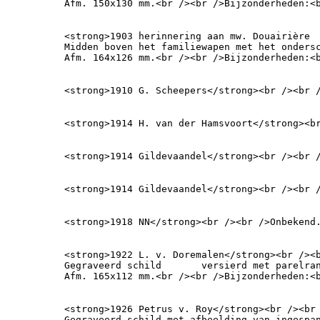
Afm. 150x130 mm.<br /><br />Bijzonderheden:<
<strong>1903 herinnering aan mw. Douairière 
Midden boven het familiewapen met het ondersc
Afm. 164x126 mm.<br /><br />Bijzonderheden:<
<strong>1910 G. Scheepers</strong><br /><br 
<strong>1914 H. van der Hamsvoort</strong><b
<strong>1914 Gildevaandel</strong><br /><br 
<strong>1914 Gildevaandel</strong><br /><br 
<strong>1918 NN</strong><br /><br />Onbekend
<strong>1922 L. v. Doremalen</strong><br /><b
Gegraveerd schild 	versierd met parelrand en afbeelding van twee klompenmakers.

Afm. 165x112 mm.<br /><br />Bijzonderheden:<
<strong>1926 Petrus v. Roy</strong><br /><br 
Gegraveerd schild met afbeelding van ingespan