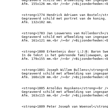
Gegraveerd schild met afbeelding van ingespan
Afm. 155x126 mm.<br /><br />Bijzonderheden:<
<strong>1774 Hendrick Adriaen van Boxtel</st
Gegraveerd schild met portret van de koning.

Afm. 132x102 mm.
<strong>1783 Jan Louwerens van Kollenborch</s
Gegraveerd schild met afbeelding van ingespan
Afm. 161x121 mm.<br /><br />Bijzonderheden:<
<strong>1800 Erkentenis door L:J:B: Baron Sw
In de tekst is het gekroonde familiewapen, g
Afm. 179x155 mm.<br /><br />Bijzonderheden:<
<strong>1801 Joseph Willem Bullens</strong><br /><br />Joseph Will
Gegraveerd schild met afbeelding van ingespan
Afm. 160x128 mm.<br /><br />Bijzonderheden:<
<strong>1805 Arnoldus Huyskens</strong><br />
Gegraveerd schild met afbeelding van ingespan
Afm. 163x115 mm.<br /><br />Bijzonderheden:<
<strong>1809 Peter Joseph van Woensel</strong