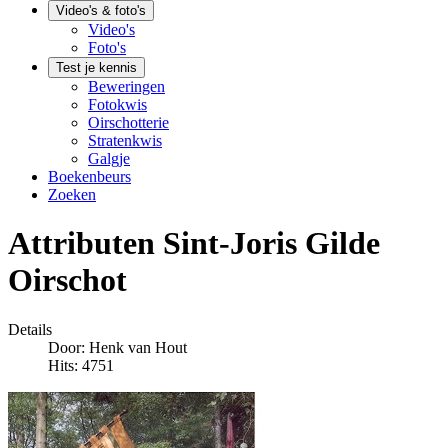
Video's & foto's
Video's
Foto's
Test je kennis
Beweringen
Fotokwis
Oirschotterie
Stratenkwis
Galgje
Boekenbeurs
Zoeken
Attributen Sint-Joris Gilde
Oirschot
Details
Door:
Henk van Hout
Hits: 4751