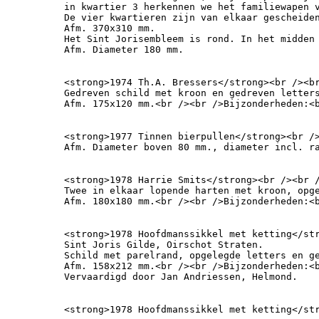
in kwartier 3 herkennen we het familiewapen 
De vier kwartieren zijn van elkaar gescheiden
Afm. 370x310 mm.

Het Sint Jorisembleem is rond. In het midden
Afm. Diameter 180 mm.
<strong>1974 Th.A. Bressers</strong><br /><br
Gedreven schild met kroon en gedreven letters
Afm. 175x120 mm.<br /><br />Bijzonderheden:<
<strong>1977 Tinnen bierpullen</strong><br />
Afm. Diameter boven 80 mm., diameter incl. r
<strong>1978 Harrie Smits</strong><br /><br /
Twee in elkaar lopende harten met kroon, opge
Afm. 180x180 mm.<br /><br />Bijzonderheden:<
<strong>1978 Hoofdmanssikkel met ketting</str
Sint Joris Gilde, Oirschot Straten.

Schild met parelrand, opgelegde letters en ge
Afm. 158x212 mm.<br /><br />Bijzonderheden:<
Vervaardigd door Jan Andriessen, Helmond.
<strong>1978 Hoofdmanssikkel met ketting</st