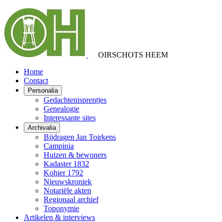
OIRSCHOTS HEEM
Home
Contact
Personalia
Gedachtenisprentjes
Genealogie
Interessante sites
Archivalia
Bijdragen Jan Toirkens
Campinia
Huizen & bewoners
Kadaster 1832
Kohier 1792
Nieuwskroniek
Notariële akten
Regionaal archief
Toponymie
Artikelen & interviews