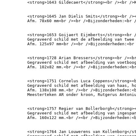
<strong>1643 Gildecaert</strong><br /><br />
<strong>1645 Jan Dielis Smits</strong><br /><
Afm. 78x60 mm<br /><br />Bijzonderheden:<br 
<strong>1653 Goijaert Eijmberts</strong><br /
Gegraveerd schild met de afbeelding van twee 
Afm. 125x97 mm<br /><br />Bijzonderheden:<br
<strong>1728 Arian Bressers</strong><br /><br
Gegraveerd schild met afbeelding van voetboog
Afm. 102x82 mm.<br /><br />Bijzonderheden:<b
<strong>1751 Cornelus Luca Coppens</strong><b
Gegraveerd schild met afbeelding van haas, ho
Afm. 138x108 mm.<br /><br />Bijzonderheden:<
Meesterteken AR onder kroon, Rutgerus Antoni
<strong>1757 Regier van Bollerborgh</strong><
Gegraveerd schild met afbeelding van ingespan
Afm. 160x122 mm.<br /><br />Bijzonderheden:<
<strong>1764 Jan Louwerens van Kollenborg</s