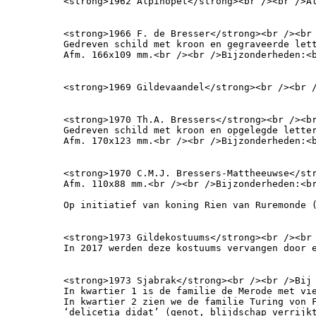
<strong>1962 Alpinopet</strong><br /><br />A
<strong>1966 F. de Bresser</strong><br /><br 
Gedreven schild met kroon en gegraveerde lett
Afm. 166x109 mm.<br /><br />Bijzonderheden:<
<strong>1969 Gildevaandel</strong><br /><br 
<strong>1970 Th.A. Bressers</strong><br /><br
Gedreven schild met kroon en opgelegde letter
Afm. 170x123 mm.<br /><br />Bijzonderheden:<
<strong>1970 C.M.J. Bressers-Mattheeuwse</str
Afm. 110x88 mm.<br /><br />Bijzonderheden:<b
Op initiatief van koning Rien van Ruremonde 
<strong>1973 Gildekostuums</strong><br /><br
In 2017 werden deze kostuums vervangen door 
<strong>1973 Sjabrak</strong><br /><br />Bij
In kwartier 1 is de familie de Merode met vie
In kwartier 2 zien we de familie Turing von F
‘delicetia didat’ (genot, blijdschap verrijkt