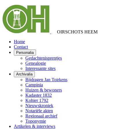
OIRSCHOTS HEEM
Home
Contact
Personalia
Gedachtenisprentjes
Genealogie
Interessante sites
Archivalia
Bijdragen Jan Toirkens
Campinia
Huizen & bewoners
Kadaster 1832
Kohier 1792
Nieuwskroniek
Notariële akten
Regionaal archief
Toponymie
Artikelen & interviews