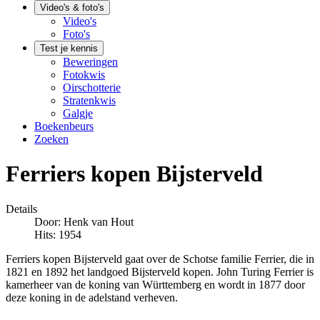
Video's & foto's
Video's
Foto's
Test je kennis
Beweringen
Fotokwis
Oirschotterie
Stratenkwis
Galgje
Boekenbeurs
Zoeken
Ferriers kopen Bijsterveld
Details
Door:
Henk van Hout
Hits: 1954
Ferriers kopen Bijsterveld gaat over de Schotse familie Ferrier, die in
1821 en 1892 het landgoed Bijsterveld kopen. John Turing Ferrier is
kamerheer van de koning van Württemberg en wordt in 1877 door
deze koning in de adelstand verheven.